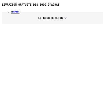
PAIEMENT EN 4X SANS FRAIS DÈS 70€ D'ACHAT
HOMME
LE CLUB KINETIK