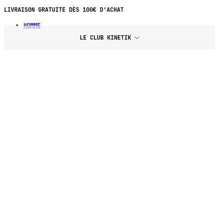
PAIEMENT EN 4X SANS FRAIS DÈS 70€
LIVRAISON GRATUITE DÈS 100€ D'ACHAT
HOMME
LE CLUB KINETIK