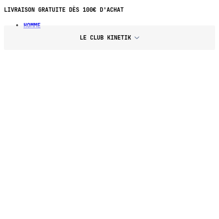
PAIEMENT EN 4X SANS FRAIS DÈS 70€ D'ACHAT
HOMME
LE CLUB KINETIK