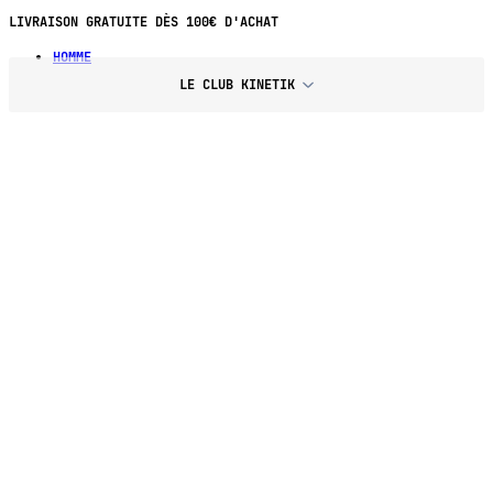
PAIEMENT EN 4X SANS FRAIS DÈS 70€
LIVRAISON GRATUITE DÈS 100€ D'ACHAT
HOMME
LE CLUB KINETIK