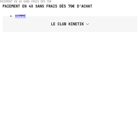
PAIEMENT EN 4X SANS FRAIS DÈS 70€
PAIEMENT EN 4X SANS FRAIS DÈS 70€ D'ACHAT
HOMME
LE CLUB KINETIK