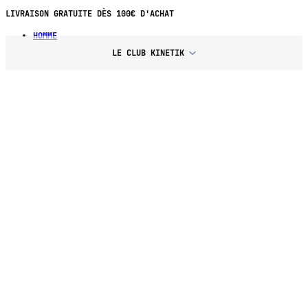
PAIEMENT EN 4X SANS FRAIS DÈS 70€
LIVRAISON GRATUITE DÈS 100€ D'ACHAT
HOMME
LE CLUB KINETIK