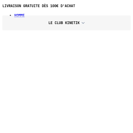
PAIEMENT EN 4X SANS FRAIS DÈS 70€
LIVRAISON GRATUITE DÈS 100€ D'ACHAT
HOMME
LE CLUB KINETIK