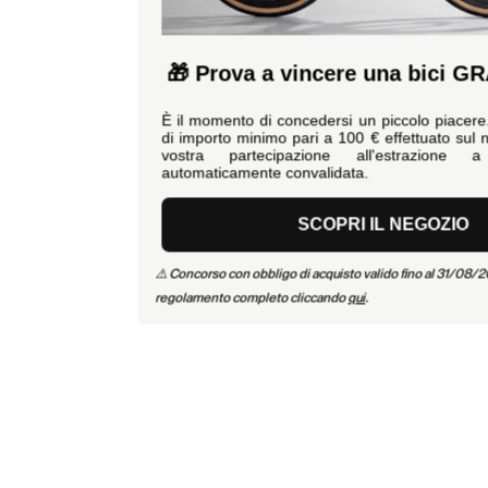
🎁 Prova a vincere una bici GRAVEL
È il momento di concedersi un piccolo piacere. Per ogni ordine
di importo minimo pari a 100 € effettuato sul negozio online, la
vostra partecipazione all'estrazione a sorte viene
automaticamente convalidata.
SCOPRI IL NEGOZIO
⚠️ Concorso con obbligo di acquisto valido fino al 31/08/2026. Consulta il
regolamento completo cliccando
qui
.