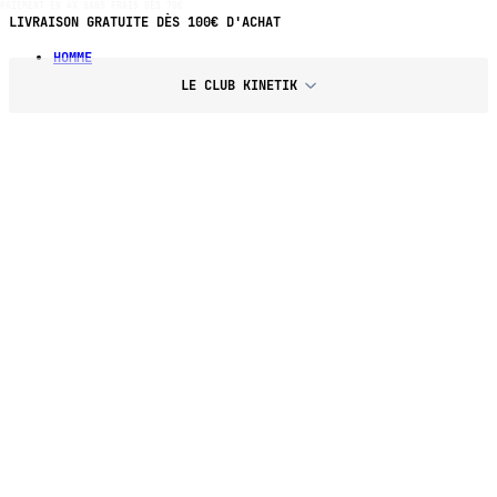
PAIEMENT EN 4X SANS FRAIS DÈS 70€
LIVRAISON GRATUITE DÈS 100€ D'ACHAT
HOMME
LE CLUB KINETIK