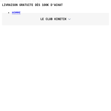
PAIEMENT EN 4X SANS FRAIS DÈS 70€
LIVRAISON GRATUITE DÈS 100€ D'ACHAT
HOMME
LE CLUB KINETIK