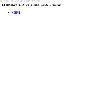
PAIEMENT EN 4X SANS FRAIS DÈS 70€
LIVRAISON GRATUITE DÈS 100€ D'ACHAT
HOMME