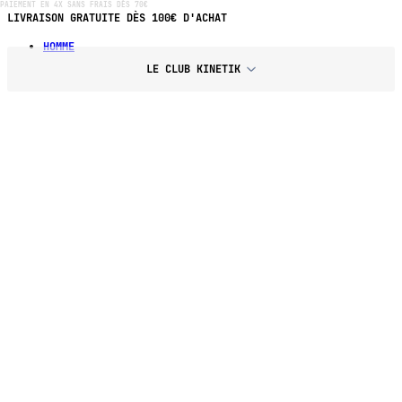
PAIEMENT EN 4X SANS FRAIS DÈS 70€
LIVRAISON GRATUITE DÈS 100€ D'ACHAT
HOMME
LE CLUB KINETIK